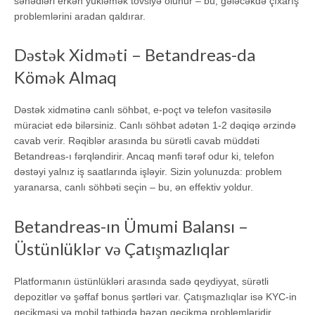
sənədləri erkən yükləmək tövsiyə olunur – bu, gələcəkdə çıxarış
problemlərini aradan qaldırar.
Dəstək Xidməti – Betandreas-da
Kömək Almaq
Dəstək xidmətinə canlı söhbət, e-poçt və telefon vasitəsilə
müraciət edə bilərsiniz. Canlı söhbət adətən 1-2 dəqiqə ərzində
cavab verir. Rəqiblər arasında bu sürətli cavab müddəti
Betandreas-ı fərqləndirir. Ancaq mənfi tərəf odur ki, telefon
dəstəyi yalnız iş saatlarında işləyir. Sizin yolunuzda: problem
yaranarsa, canlı söhbəti seçin – bu, ən effektiv yoldur.
Betandreas-ın Ümumi Balansı –
Üstünlüklər və Çatışmazlıqlar
Platformanın üstünlükləri arasında sadə qeydiyyat, sürətli
depozitlər və şəffaf bonus şərtləri var. Çatışmazlıqlar isə KYC-in
gecikməsi və mobil tətbiqdə bəzən gecikmə problemləridir.