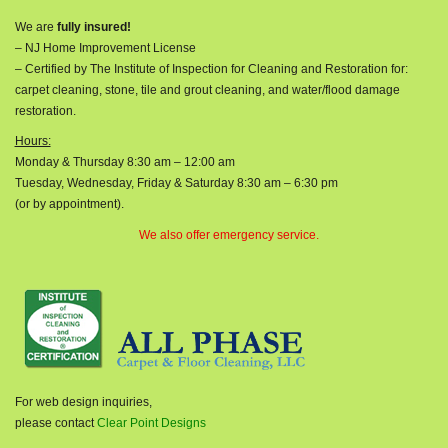
We are
fully insured!
– NJ Home Improvement License
– Certified by The Institute of Inspection for Cleaning and Restoration for:
carpet cleaning, stone, tile and grout cleaning, and water/flood damage
restoration.
Hours:
Monday & Thursday 8:30 am – 12:00 am
Tuesday, Wednesday, Friday & Saturday 8:30 am – 6:30 pm
(or by appointment).
We also offer emergency service.
For web design inquiries,
please contact
Clear Point Designs